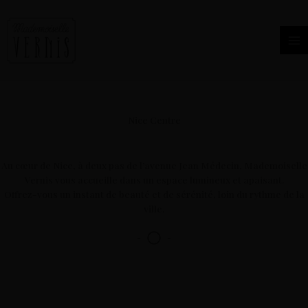
Aller
au
contenu
Nice Centre
Au cœur de Nice, à deux pas de l’avenue Jean Médecin, Mademoiselle
Vernis vous accueille dans un espace lumineux et apaisant.
Offrez-vous un instant de beauté et de sérénité, loin du rythme de la
ville.