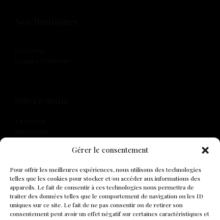
Nos Boutiques
CAP3000
Cannes Croisette
Suivez-nous
Facebook
Instagram
Gérer le consentement
Pour offrir les meilleures expériences, nous utilisons des technologies
Disclaimer
telles que les cookies pour stocker et/ou accéder aux informations des
appareils. Le fait de consentir à ces technologies nous permettra de
traiter des données telles que le comportement de navigation ou les ID
Mentions légales
uniques sur ce site. Le fait de ne pas consentir ou de retirer son
Confidentialité
consentement peut avoir un effet négatif sur certaines caractéristiques et