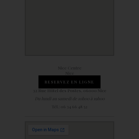
Nice Centre
Nice
RESERVEZ EN LIGNE
32 Rue Hôtel des Postes, 06000 Nice
Du lundi au samedi de 10h00 à 19h00
Tél.: 06 34 66 48 52