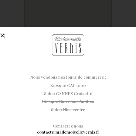
Nous vendons nos fonds de commerce :
Kiosque CAP3000
Cannes Croisette
Cannes
Salon CANNES Croisette
RESERVEZ EN LIGNE
Kiosque Carrefour Antibes
Salon Nice centre
11 Rue Macé 06400 Cannes
Du lundi au samedi de 10h00 à 19h00
Tél.: 06 10 67 73 81
Contactez nous
contact@mademoisellevernis.fr