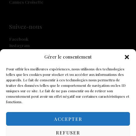
Cannes Croisette
Suivez-nous
Facebook
Instagram
Gérer le consentement
Pour offrir les meilleures expériences, nous utilisons des technologies
Disclaimer
telles que les cookies pour stocker et/ou accéder aux informations des
appareils. Le fait de consentir à ces technologies nous permettra de
traiter des données telles que le comportement de navigation ou les ID
Mentions légales
uniques sur ce site. Le fait de ne pas consentir ou de retirer son
Confidentialité
consentement peut avoir un effet négatif sur certaines caractéristiques et
fonctions.
Cookies
Conditions Générales de Vente
ACCEPTER
REFUSER