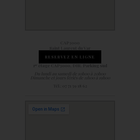
CAP3000
Saint Laurent du Var
RESERVEZ EN LIGNE
1ᵉʳ étage CAP3000, DIR. Parking sud
Du lundi au samedi de 10h00 à 20h00
Dimanche et jours fériés de 11h00 à 19h00
Tél.: 07 71 59 18 62